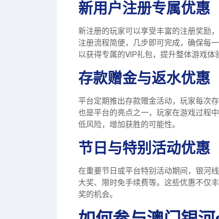
新用户注册专属优惠
新注册的玩家可以享受丰富的注册奖励，
注册流程简便，几步即可完成，确保每一
以获得专属的VIP礼包，提升整体游戏体
存款赠金与返水优惠
平台定期推出存款赠金活动，玩家每次存
也是平台的亮点之一，玩家在游戏过程中
低风险，增加获胜的可能性。
节日与特别活动优惠
在重要节日或平台特别活动期间，银河线
大奖、限时免手续费等。这些优惠不仅丰
奖的机会。