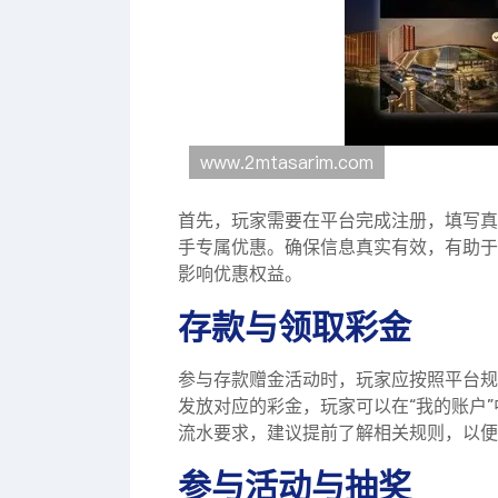
首先，玩家需要在平台完成注册，填写真
手专属优惠。确保信息真实有效，有助于
影响优惠权益。
存款与领取彩金
参与存款赠金活动时，玩家应按照平台规
发放对应的彩金，玩家可以在“我的账户
流水要求，建议提前了解相关规则，以便
参与活动与抽奖