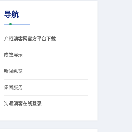
导航
介绍
澳客网官方平台下载
成效展示
新闻纵览
集团服务
沟通
澳客在线登录