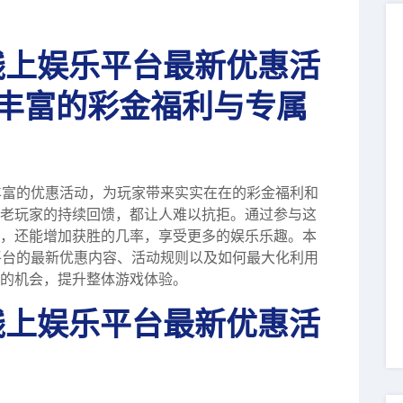
y线上娱乐平台最新优惠活
丰富的彩金福利与专属
出丰富的优惠活动，为玩家带来实实在在的彩金福利和
老玩家的持续回馈，都让人难以抗拒。通过参与这
，还能增加获胜的几率，享受更多的娱乐乐趣。本
乐平台的最新优惠内容、活动规则以及如何最大化利用
的机会，提升整体游戏体验。
y线上娱乐平台最新优惠活