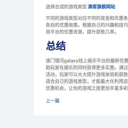
选择合适的游戏类型
澳客旗舰网站
不同的游戏类型对应不同的奖金和优惠条
各自的优惠政策。根据自己的兴趣和技巧
用平台的优惠资源，提升获胜几率。
总结
澳门银河galaxy线上娱乐平台的最新
助玩家在娱乐的同时获得更多实惠。通过
活动，玩家可以大大提升游戏体验和获胜
适合自己的游戏类型，才能最大化利用这
优惠机会，让你的游戏之旅更加丰富多彩
上一篇