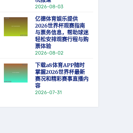
2026-08-03
亿德体育娱乐提供
2026世界杯观赛指南
与票务信息，帮助球迷
轻松安排观赛行程与购
票体验
2026-08-02
下载a8体育APP随时
掌握2026世界杯最新
赛况和精彩赛事直播内
容
2026-07-31